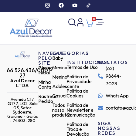
0
NAVEGUE
CATEGORIAS
PELO
Baby
INSTITUCIONAL
CONTATOS
SITE
Termos de Uso
Menina
Página
(62)
66.526.436/0001-
Inicial
27
98644-
Política de
Menino
Azul Decor
Privacidade
Minha
7028
LTDA
Adolescente
Conta
Política de
Casual
Cookies
WhatsApp
Rastrear
Avenida C17,
Pedido
Q177, L02, Sala
Todos
Política de
contato@azul
03, Setor
nosso
Newsletter e
Sudoeste,
produtos
Comunicação
Goiânia - Goiás
- 74303-280
SIGA
Política de
NOSSAS
Troca e
REDES
Devolução