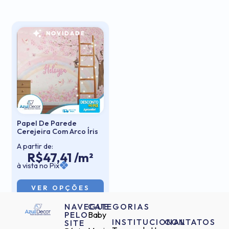
NOVIDADE
Papel De Parede
Cerejeira Com Arco Íris
A partir de:
R$47,41 /m²
à vista no Pix
VER OPÇÕES
NAVEGUE
CATEGORIAS
PELO
Baby
INSTITUCIONAL
CONTATOS
SITE