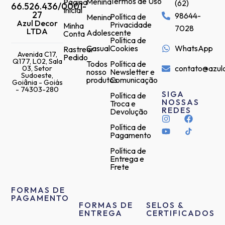
Termos de Uso
Menina
Página
(62)
66.526.436/0001-
Inicial
27
98644-
Política de
Menino
Azul Decor
Privacidade
Minha
7028
LTDA
Adolescente
Conta
Política de
Casual
Cookies
WhatsApp
Rastrear
Avenida C17,
Pedido
Q177, L02, Sala
Todos
Política de
contato@azul
03, Setor
nosso
Newsletter e
Sudoeste,
produtos
Comunicação
Goiânia - Goiás
- 74303-280
SIGA
Política de
NOSSAS
Troca e
REDES
Devolução
Política de
Pagamento
Política de
Entrega e
Frete
FORMAS DE
PAGAMENTO
FORMAS DE
SELOS &
ENTREGA
CERTIFICADOS