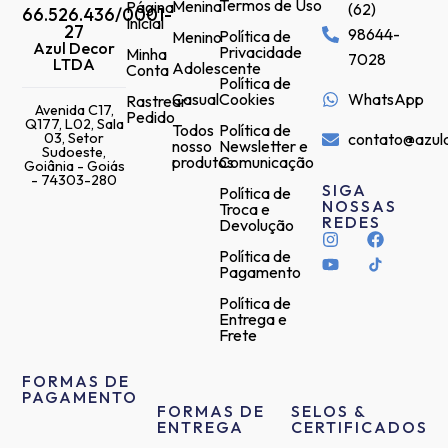
Termos de Uso
Menina
Página
(62)
66.526.436/0001-
Inicial
27
98644-
Política de
Menino
Azul Decor
Privacidade
Minha
7028
LTDA
Adolescente
Conta
Política de
Casual
Cookies
WhatsApp
Rastrear
Avenida C17,
Pedido
Q177, L02, Sala
Todos
Política de
03, Setor
contato@azul
nosso
Newsletter e
Sudoeste,
produtos
Comunicação
Goiânia - Goiás
- 74303-280
SIGA
Política de
NOSSAS
Troca e
REDES
Devolução
Política de
Pagamento
Política de
Entrega e
Frete
FORMAS DE
PAGAMENTO
FORMAS DE
SELOS &
ENTREGA
CERTIFICADOS