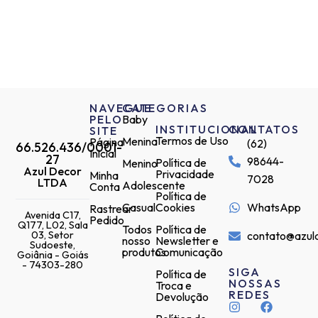
NAVEGUE
CATEGORIAS
PELO
Baby
INSTITUCIONAL
CONTATOS
SITE
Termos de Uso
Menina
Página
(62)
66.526.436/0001-
Inicial
27
98644-
Política de
Menino
Azul Decor
Privacidade
Minha
7028
LTDA
Adolescente
Conta
Política de
Casual
Cookies
WhatsApp
Rastrear
Avenida C17,
Pedido
Q177, L02, Sala
Todos
Política de
03, Setor
contato@azul
nosso
Newsletter e
Sudoeste,
produtos
Comunicação
Goiânia - Goiás
- 74303-280
SIGA
Política de
NOSSAS
Troca e
REDES
Devolução