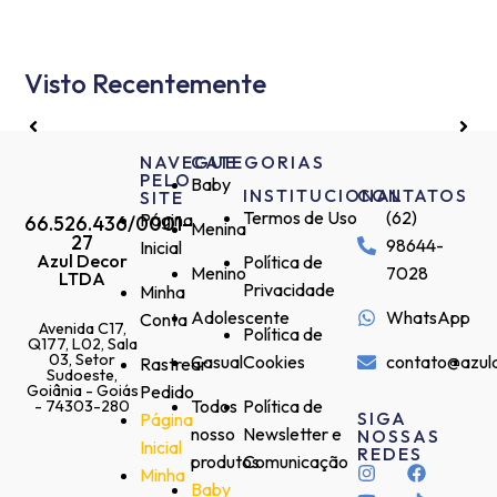
Visto Recentemente
NAVEGUE
CATEGORIAS
PELO
Baby
INSTITUCIONAL
CONTATOS
SITE
Termos de Uso
(62)
Página
66.526.436/0001-
Menina
27
98644-
Inicial
Azul Decor
Política de
Menino
7028
LTDA
Privacidade
Minha
Adolescente
WhatsApp
Conta
Avenida C17,
Política de
Q177, L02, Sala
03, Setor
Casual
Cookies
contato@azul
Rastrear
Sudoeste,
Goiânia - Goiás
Pedido
Todos
Política de
- 74303-280
SIGA
Página
nosso
Newsletter e
NOSSAS
Inicial
REDES
produtos
Comunicação
Minha
Baby