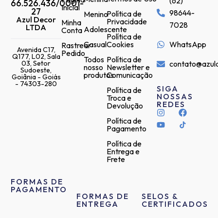
(62)
66.526.436/0001-
Inicial
27
98644-
Política de
Menino
Azul Decor
Privacidade
Minha
7028
LTDA
Adolescente
Conta
Política de
Casual
Cookies
WhatsApp
Rastrear
Avenida C17,
Pedido
Q177, L02, Sala
Todos
Política de
03, Setor
contato@azul
nosso
Newsletter e
Sudoeste,
produtos
Comunicação
Goiânia - Goiás
- 74303-280
SIGA
Política de
NOSSAS
Troca e
REDES
Devolução
Política de
Pagamento
Política de
Entrega e
Frete
FORMAS DE
PAGAMENTO
FORMAS DE
SELOS &
ENTREGA
CERTIFICADOS