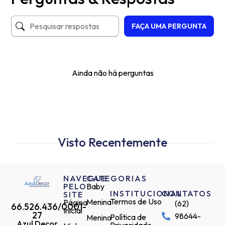
FAÇA UMA PERGUNTA
Ainda não há perguntas
Visto Recentemente
NAVEGUE
CATEGORIAS
PELO
Baby
INSTITUCIONAL
CONTATOS
SITE
Termos de Uso
Menina
Página
(62)
66.526.436/0001-
Inicial
27
98644-
Política de
Menino
Azul Decor