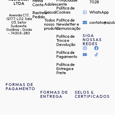
Privacidade
Minha
7028
LTDA
Adolescente
Conta
Política de
Casual
Cookies
WhatsApp
Rastrear
Avenida C17,
Pedido
Q177, L02, Sala
Todos
Política de
contato@azul
03, Setor
nosso
Newsletter e
Sudoeste,
produtos
Comunicação
Goiânia - Goiás
- 74303-280
SIGA
Política de
NOSSAS
Troca e
REDES
Devolução
Política de
Pagamento
Política de
Entrega e
Frete
FORMAS DE
PAGAMENTO
FORMAS DE
SELOS &
ENTREGA
CERTIFICADOS