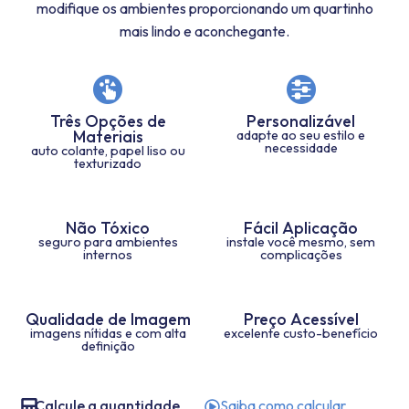
modifique os ambientes proporcionando um quartinho
mais lindo e aconchegante.
Três Opções de
Personalizável
Materiais
adapte ao seu estilo e
necessidade
auto colante, papel liso ou
texturizado
Não Tóxico
Fácil Aplicação
seguro para ambientes
instale você mesmo, sem
internos
complicações
Qualidade de Imagem
Preço Acessível
imagens nítidas e com alta
excelente custo-benefício
definição
Calcule a quantidade
Saiba como calcular