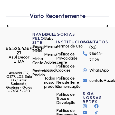
Visto Recentemente
NAVEGUE
CATEGORIAS
PELO
Baby
INSTITUCIONAL
CONTATOS
SITE
Termos de Uso
Menina
Página
(62)
66.526.436/0001-
Inicial
27
98644-
Política de
Menino
Azul Decor
Privacidade
Minha
7028
LTDA
Adolescente
Conta
Política de
Casual
Cookies
WhatsApp
Rastrear
Avenida C17,
Pedido
Q177, L02, Sala
Todos
Política de
03, Setor
contato@azul
nosso
Newsletter e
Sudoeste,
produtos
Comunicação
Goiânia - Goiás
- 74303-280
SIGA
Política de
NOSSAS
Troca e
REDES
Devolução
Política de
Pagamento