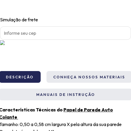
de
Parede
Menina
Simulação de frete
no
Castelo
quantidade
DESCRIÇÃO
CONHEÇA NOSSOS MATERIAIS
MANUAIS DE INSTRUÇÃO
Características Técnicas do
Papel de Parede Auto
Colante
Tamanho: 0,50 a 0,58 cm largura X pela altura da sua parede