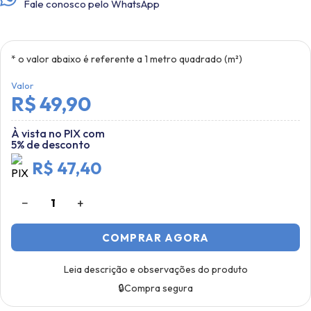
Fale conosco pelo WhatsApp
* o valor abaixo é referente a
1
metro quadrado (m²)
Valor
R$ 49,90
À vista no PIX com
5% de desconto
R$ 47,40
−
+
1
COMPRAR AGORA
Leia descrição e observações do produto
🔒
Compra segura
Papel