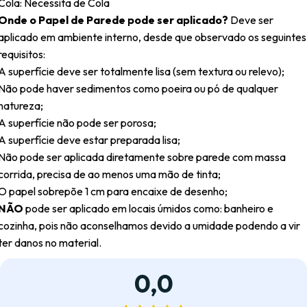
Cola: Necessita de Cola
Onde o Papel de Parede pode ser aplicado?
Deve ser
aplicado em ambiente interno, desde que observado os seguintes
requisitos:
A superfície deve ser totalmente lisa (sem textura ou relevo);
Não pode haver sedimentos como poeira ou pó de qualquer
natureza;
A superfície não pode ser porosa;
A superfície deve estar preparada lisa;
Não pode ser aplicada diretamente sobre parede com massa
corrida, precisa de ao menos uma mão de tinta;
O papel sobrepõe 1 cm para encaixe de desenho;
NÃO
pode ser aplicado em locais úmidos como: banheiro e
cozinha, pois não aconselhamos devido a umidade podendo a vir
ter danos no material.
0,0