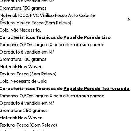
O produto é vendido em M²
Gramatura: 130 gramas
Material: 100% PVC Vinílico Fosco Auto Colante
Textura: Vinílica Fosca (Sem Relevo)
Cola: Não Necessita.
Características Técnicas do
Papel de Parede Liso
Tamanho: 0,50m largura X pela altura da sua parede
O produto é vendido em M²
Gramatura: 180 gramas
Material: Now Woven
Textura: Fosca (Sem Relevo)
Cola: Necessita de Cola
Características Técnicas do
Papel de Parede Texturizado
Tamanho: 0,50m largura X pela altura da sua parede
O produto é vendido em M²
Gramatura: 250 gramas
Material: Now Woven
Textura: Fosca (Com Relevo)