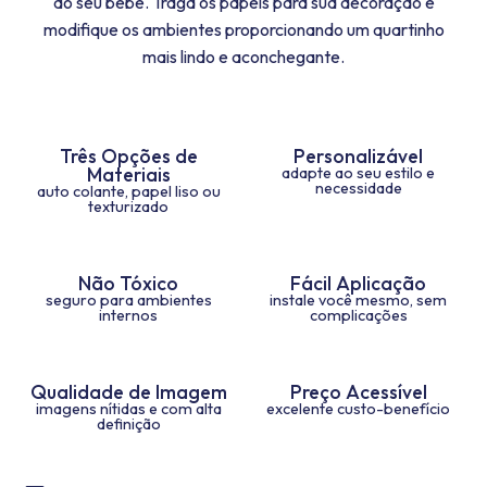
do seu bebê. Traga os papéis para sua decoração e
modifique os ambientes proporcionando um quartinho
mais lindo e aconchegante.
Três Opções de
Personalizável
Materiais
adapte ao seu estilo e
necessidade
auto colante, papel liso ou
texturizado
Não Tóxico
Fácil Aplicação
seguro para ambientes
instale você mesmo, sem
internos
complicações
Qualidade de Imagem
Preço Acessível
imagens nítidas e com alta
excelente custo-benefício
definição