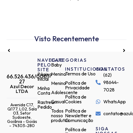
Visto Recentemente
NAVEGUE
CATEGORIAS
PELO
Baby
INSTITUCIONAL
CONTATOS
SITE
Termos de Uso
Menina
Página
(62)
66.526.436/0001-
Inicial
27
98644-
Política de
Menino
Azul Decor
Privacidade
Minha
7028
LTDA
Adolescente
Conta
Política de
Casual
Cookies
WhatsApp
Rastrear
Avenida C17,
Pedido
Q177, L02, Sala
Todos
Política de
03, Setor
contato@azul
nosso
Newsletter e
Sudoeste,
produtos
Comunicação
Goiânia - Goiás
- 74303-280
SIGA
Política de