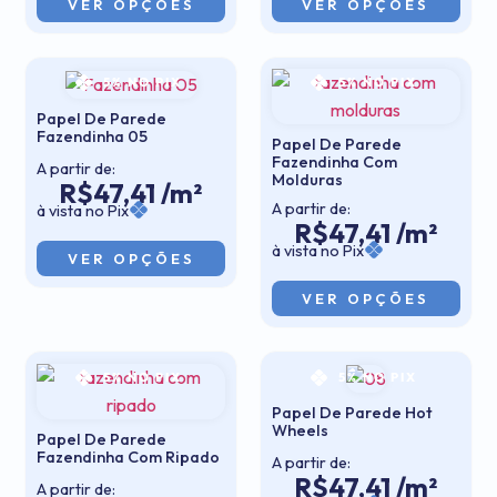
VER OPÇÕES
VER OPÇÕES
5% NO PIX
5% NO PIX
Papel De Parede
Fazendinha 05
Papel De Parede
Fazendinha Com
A partir de:
Molduras
R$47,41 /m²
A partir de:
à vista no Pix
R$47,41 /m²
à vista no Pix
VER OPÇÕES
VER OPÇÕES
5% NO PIX
5% NO PIX
Papel De Parede Hot
Wheels
Papel De Parede
Fazendinha Com Ripado
A partir de:
R$47,41 /m²
A partir de: