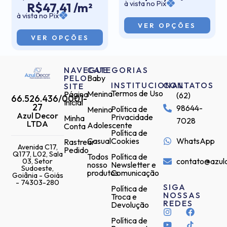
à vista no Pix
R$47,41 /m²
à vista no Pix
VER OPÇÕES
VER OPÇÕES
NAVEGUE
CATEGORIAS
PELO
Baby
INSTITUCIONAL
CONTATOS
SITE
Termos de Uso
Menina
Página
(62)
66.526.436/0001-
Inicial
27
98644-
Política de
Menino
Azul Decor
Privacidade
Minha
7028
LTDA
Adolescente
Conta
Política de
Casual
Cookies
WhatsApp
Rastrear
Avenida C17,
Pedido
Q177, L02, Sala
Todos
Política de
contato@azul
03, Setor
nosso
Newsletter e
Sudoeste,
produtos
Comunicação
Goiânia - Goiás
- 74303-280
SIGA
Política de
NOSSAS
Troca e
REDES
Devolução
Política de